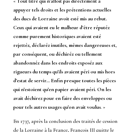
«
Tout titre qui n’alloit pas directement à
appuyer tels droits et les prétentions actuelles
des ducs de Lorraine avoit esté mis au rebut.
Ceux qui avaient eu le malheur d’être réputéz
comme purement historiques avaient esté
rejettéz, déclaréz inutiles, mêmes dangereuses et,
par conséquent, ou déchiréz ou tellement
abandonnéz dans les endroits exposéz aux
rigueurs du temps qu’ils avaient péri ou mis hors
d’estat de servir… Enfin presque toutes les pièces
qui n’estoient qu’en papier avaient péri. On les
avait déchirez pour en faire des enveloppes ou
pour tels autres usages qu’on avait voulus
. »
En 1737, après la conclusion des traités de cession
de la Lorraine à la France, François III quitte le