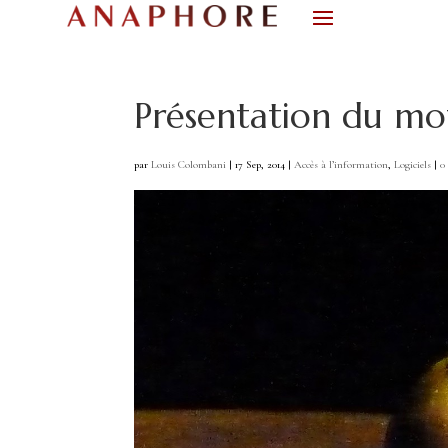
Présentation du mo
par
Louis Colombani
|
17 Sep, 2014
|
Accès à l’information
,
Logiciels
|
0