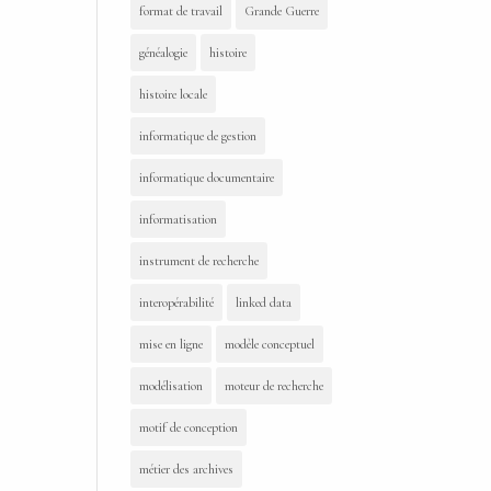
format de travail
Grande Guerre
généalogie
histoire
histoire locale
informatique de gestion
informatique documentaire
informatisation
instrument de recherche
interopérabilité
linked data
mise en ligne
modèle conceptuel
modélisation
moteur de recherche
motif de conception
métier des archives