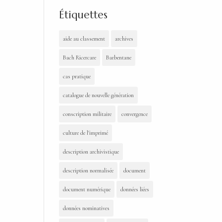
Étiquettes
aide au classement
archives
Bach Ricercare
Barbentane
cas pratique
catalogue de nouvelle génération
conscription militaire
convergence
culture de l'imprimé
description archivistique
description normalisée
document
document numérique
données liées
données nominatives