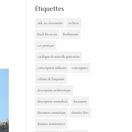
Étiquettes
aide au classement
archives
Bach Ricercare
Barbentane
cas pratique
catalogue de nouvelle génération
conscription militaire
convergence
culture de l'imprimé
description archivistique
description normalisée
document
document numérique
données liées
données nominatives