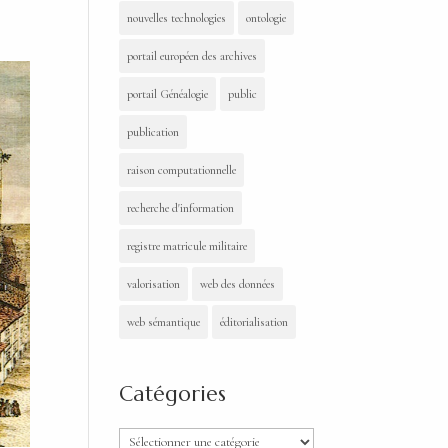
nouvelles technologies
ontologie
portail européen des archives
portail Généalogie
public
publication
raison computationnelle
recherche d'information
registre matricule militaire
valorisation
web des données
web sémantique
éditorialisation
Catégories
Catégories