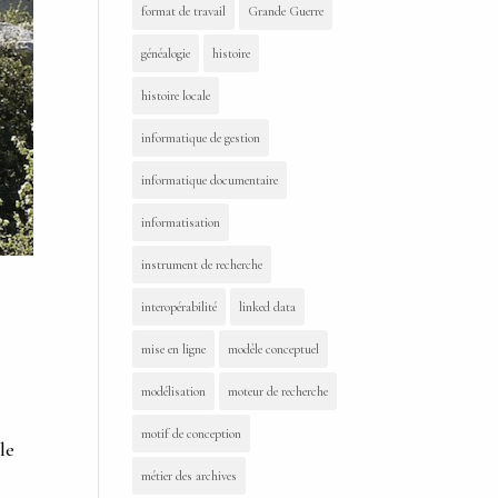
format de travail
Grande Guerre
généalogie
histoire
histoire locale
informatique de gestion
informatique documentaire
informatisation
instrument de recherche
interopérabilité
linked data
mise en ligne
modèle conceptuel
modélisation
moteur de recherche
motif de conception
le
métier des archives