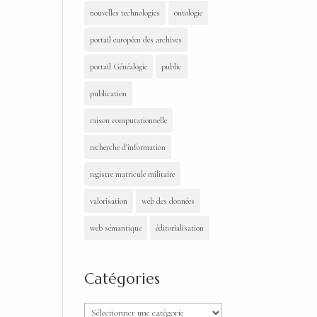
nouvelles technologies
ontologie
portail européen des archives
portail Généalogie
public
publication
raison computationnelle
recherche d'information
registre matricule militaire
valorisation
web des données
web sémantique
éditorialisation
Catégories
Catégories