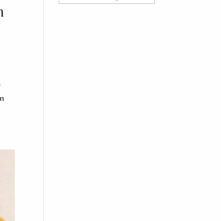
n
n
on