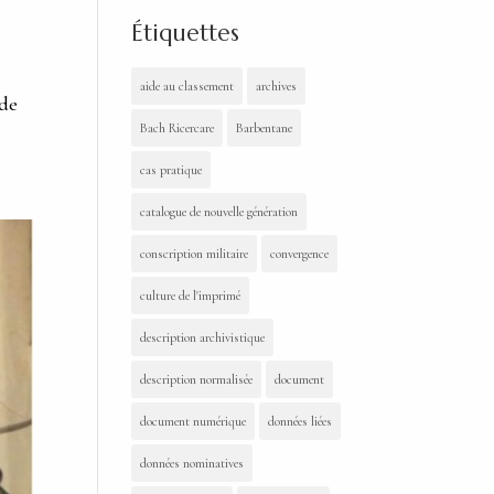
Étiquettes
aide au classement
archives
 de
Bach Ricercare
Barbentane
cas pratique
catalogue de nouvelle génération
conscription militaire
convergence
culture de l'imprimé
description archivistique
description normalisée
document
document numérique
données liées
données nominatives