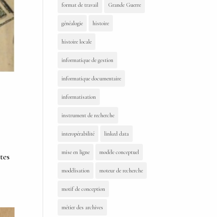
format de travail
Grande Guerre
généalogie
histoire
histoire locale
informatique de gestion
informatique documentaire
informatisation
instrument de recherche
interopérabilité
linked data
mise en ligne
modèle conceptuel
tes
modélisation
moteur de recherche
motif de conception
métier des archives