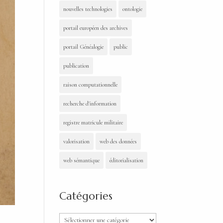
nouvelles technologies
ontologie
portail européen des archives
portail Généalogie
public
publication
raison computationnelle
recherche d'information
registre matricule militaire
valorisation
web des données
web sémantique
éditorialisation
Catégories
Catégories