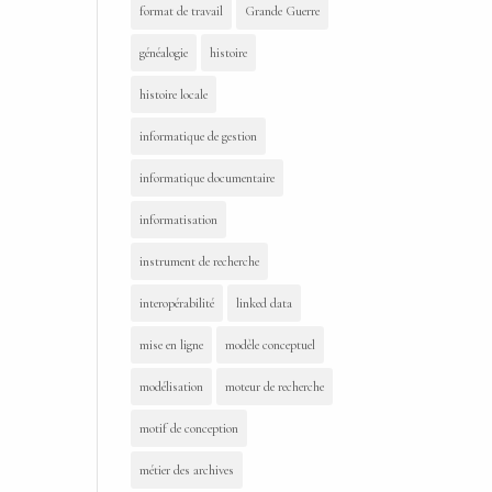
format de travail
Grande Guerre
généalogie
histoire
histoire locale
informatique de gestion
informatique documentaire
informatisation
instrument de recherche
interopérabilité
linked data
mise en ligne
modèle conceptuel
modélisation
moteur de recherche
motif de conception
métier des archives