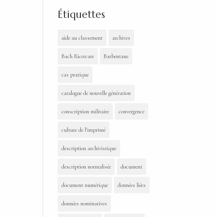
Étiquettes
aide au classement
archives
Bach Ricercare
Barbentane
cas pratique
catalogue de nouvelle génération
conscription militaire
convergence
culture de l'imprimé
description archivistique
description normalisée
document
document numérique
données liées
données nominatives