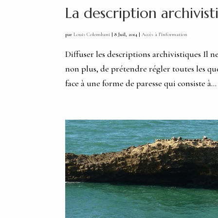
La description archivis
par
Louis Colombani
|
8 Juil, 2014
|
Accès à l’information
Diffuser les descriptions archivistiques Il ne
non plus, de prétendre régler toutes les que
face à une forme de paresse qui consiste à...