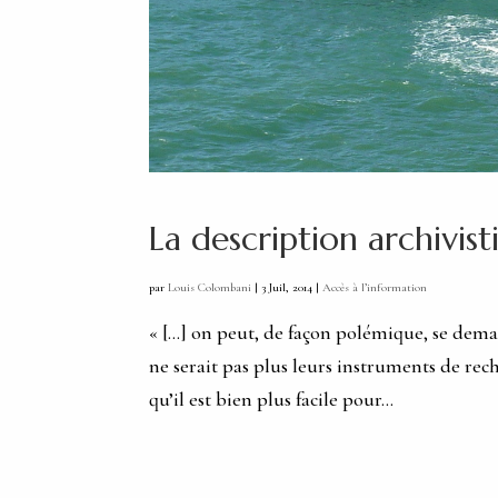
La description archivist
par
Louis Colombani
|
3 Juil, 2014
|
Accès à l’information
« […] on peut, de façon polémique, se demand
ne serait pas plus leurs instruments de rech
qu’il est bien plus facile pour...