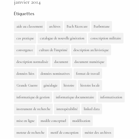
janvier 2014
Étiquettes
aide au classement
archives
Bach Ricercare
Barbentane
cas pratique
catalogue de nouvelle génération
conscription militaire
convergence
culture de l'imprimé
description archivistique
description normalisée
document
document numérique
données liées
données nominatives
format de travail
Grande Guerre
généalogie
histoire
histoire locale
informatique de gestion
informatique documentaire
informatisation
instrument de recherche
interopérabilité
linked data
mise en ligne
modèle conceptuel
modélisation
moteur de recherche
motif de conception
métier des archives