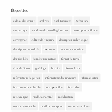
Étiquettes
aide au classement
archives
Bach Ricercare
Barbentane
cas pratique
catalogue de nouvelle génération
conscription militaire
convergence
culture de l'imprimé
description archivistique
description normalisée
document
document numérique
données liées
données nominatives
format de travail
Grande Guerre
généalogie
histoire
histoire locale
informatique de gestion
informatique documentaire
informatisation
instrument de recherche
interopérabilité
linked data
mise en ligne
modèle conceptuel
modélisation
moteur de recherche
motif de conception
métier des archives