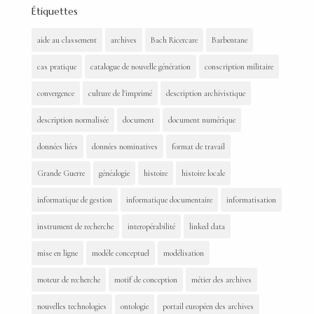
Étiquettes
aide au classement
archives
Bach Ricercare
Barbentane
cas pratique
catalogue de nouvelle génération
conscription militaire
convergence
culture de l'imprimé
description archivistique
description normalisée
document
document numérique
données liées
données nominatives
format de travail
Grande Guerre
généalogie
histoire
histoire locale
informatique de gestion
informatique documentaire
informatisation
instrument de recherche
interopérabilité
linked data
mise en ligne
modèle conceptuel
modélisation
moteur de recherche
motif de conception
métier des archives
nouvelles technologies
ontologie
portail européen des archives