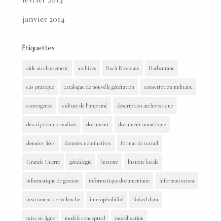
janvier 2014
Étiquettes
aide au classement
archives
Bach Ricercare
Barbentane
cas pratique
catalogue de nouvelle génération
conscription militaire
convergence
culture de l'imprimé
description archivistique
description normalisée
document
document numérique
données liées
données nominatives
format de travail
Grande Guerre
généalogie
histoire
histoire locale
informatique de gestion
informatique documentaire
informatisation
instrument de recherche
interopérabilité
linked data
mise en ligne
modèle conceptuel
modélisation